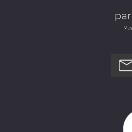
pa
Musi