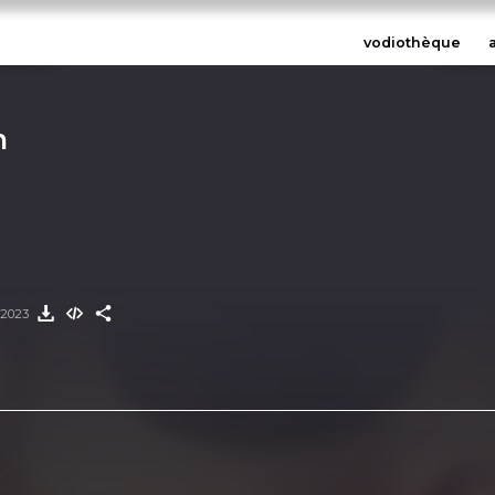
vodiothèque
n
 2023