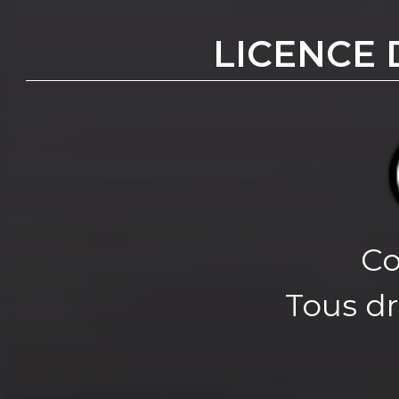
LICENCE 
Co
Tous dr