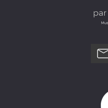
pa
Musi