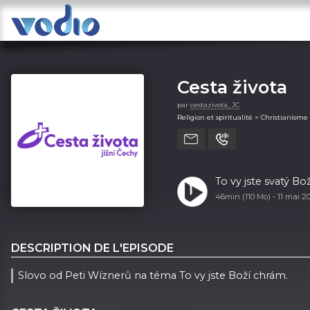
Cesta života
par
cestazivota_JC
Religion et spiritualité > Christianisme
To vy jste svatý B
46min (110 Mo) -
11 mai 2
DESCRIPTION DE L'EPISODE
Slovo od Peti Wíznerů na téma To vy jste Boží chrám.