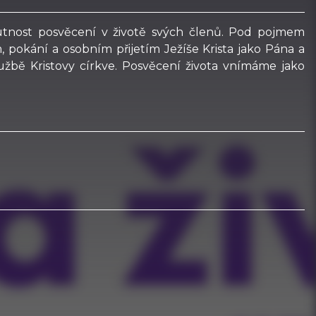
 nutnost posvěcení v životě svých členů. Pod pojmem
, pokání a osobním přijetím Ježíše Krista jako Pána a
užbě Kristovy církve. Posvěcení života vnímáme jako