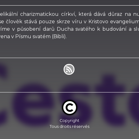
gelikální charizmatickou církví, která dává důraz na
se člověk stává pouze skrze víru v Kristovo evangelium
věříme v působení darů Ducha svatého k budování a sl
jevena v Písmu svatém (Bibli).
Copyright
Tous droits réservés