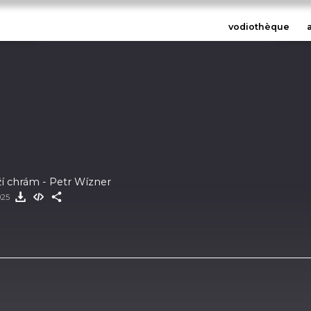
vodiothèque
oží chrám - Petr Wízner
025