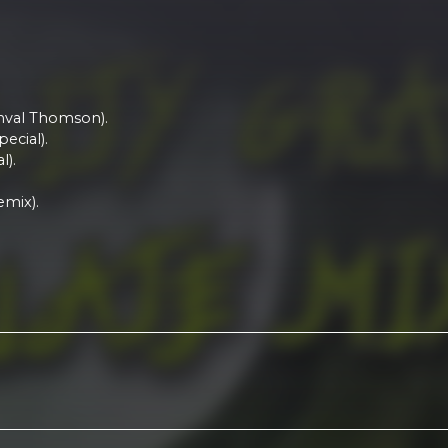
inval Thomson).
ecial).
l).
emix).