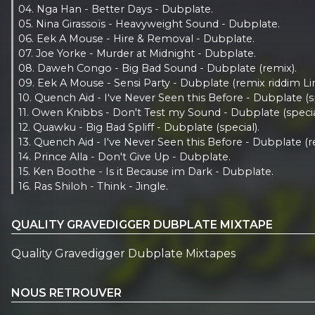
04. Nga Han - Better Days - Dubplate.
05. Nina Girassoïs - Heavyweight Sound - Dubplate.
06. Eek A Mouse - Hire & Removal - Dubplate.
07. Joe Yorke - Murder at Midnight - Dubplate.
08. Daweh Congo - Big Bad Sound - Dubplate (remix).
09. Eek A Mouse - Sensi Party - Dubplate (remix riddim L
10. Quench Aid - I've Never Seen this Before - Dubplate (sp
11. Owen Knibbs - Don't Test my Sound - Dubplate (specia
12. Quawku - Big Bad Spliff - Dubplate (special).
13. Quench Aid - I've Never Seen this Before - Dubplate (r
14. Prince Alla - Don't Give Up - Dubplate.
15. Ken Boothe - Is it Because im Dark - Dubplate.
16. Ras Shiloh - Think - Jingle.
QUALITY GRAVEDIGGER DUBPLATE MIXTAPE
Quality Gravedigger Dubplate Mixtapes
NOUS RETROUVER