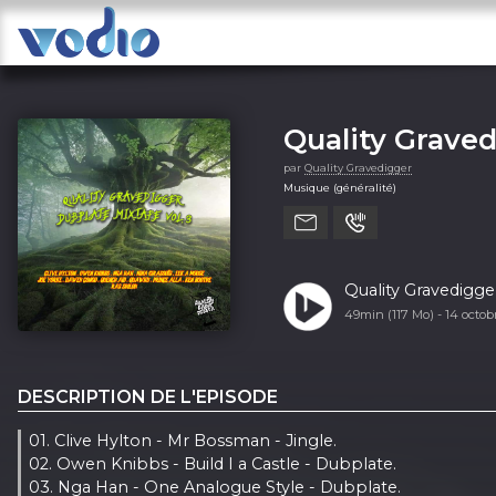
Quality Grave
par
Quality Gravedigger
Musique (généralité)
Quality Gravedigg
49min (117 Mo) -
14 octo
DESCRIPTION DE L'EPISODE
01. Clive Hylton - Mr Bossman - Jingle.
02. Owen Knibbs - Build I a Castle - Dubplate.
03. Nga Han - One Analogue Style - Dubplate.