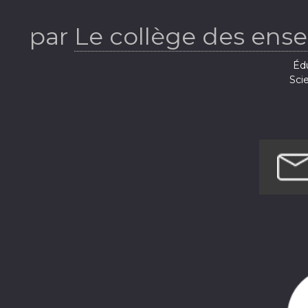
neurologi
par
Le collège des ens
Éd
Sci