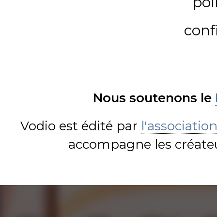
pol
conf