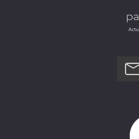
p
Actua