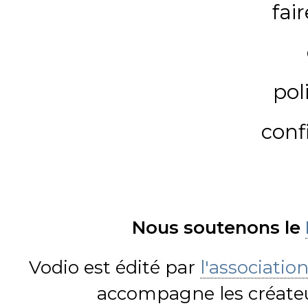
fai
pol
conf