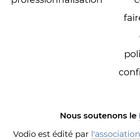
fai
pol
conf