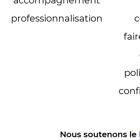
accompagnement
professionnalisation
c
fai
pol
conf