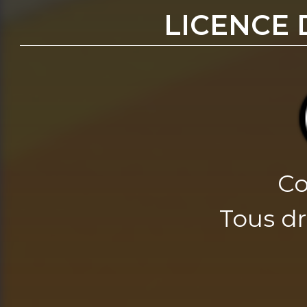
LICENCE 
Co
Tous dr