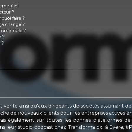
nementiel
cteur ?
quoi faire ?
ça change ?
ommerciale ?
n ?
 ?
t vente ainsi qu'aux dirigeants de sociétés assumant d
che de nouveaux clients pour les entreprises actives 
mais également sur toutes les bonnes plateformes de 
s leur studio podcast chez Transforma bxl à Evere. #