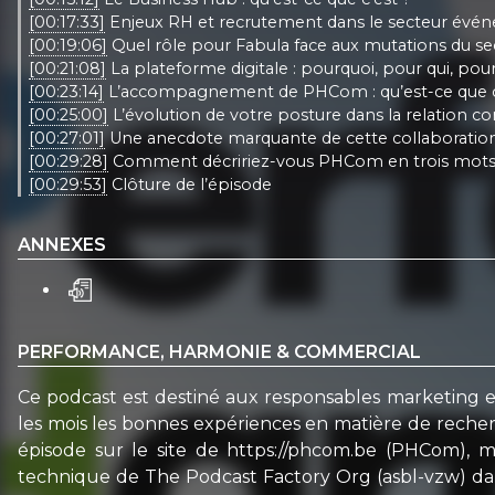
[00:17:33]
Enjeux RH et recrutement dans le secteur évé
[00:19:06]
Quel rôle pour Fabula face aux mutations du se
[00:21:08]
La plateforme digitale : pourquoi, pour qui, pour 
[00:23:14]
L’accompagnement de PHCom : qu’est-ce que 
[00:25:00]
L’évolution de votre posture dans la relation c
[00:27:01]
Une anecdote marquante de cette collaboratio
[00:29:28]
Comment décririez-vous PHCom en trois mots
[00:29:53]
Clôture de l’épisode
ANNEXES
PERFORMANCE, HARMONIE & COMMERCIAL
Ce podcast est destiné aux responsables marketing e
les mois les bonnes expériences en matière de recher
épisode sur le site de https://phcom.be (PHCom), 
technique de The Podcast Factory Org (asbl-vzw) dan