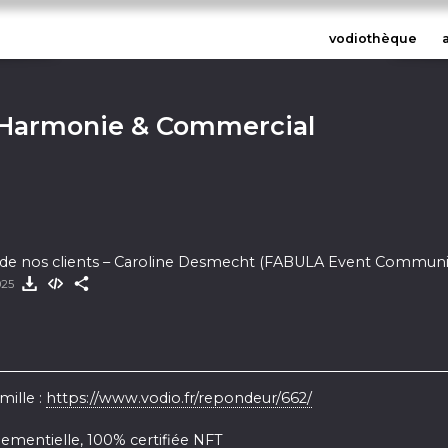
vodiothèque
 Harmonie & Commercial
ix de nos clients – Caroline Desmecht (FABULA Event Commun
025
mille :
https://www.vodio.fr/repondeur/662/
ementielle, 100% certifiée NFT