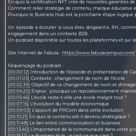
En quoi la certification NFT crée de nouvelles garanties de
Comment relier stratégie de contenu, marque éducative et
Pourquoi le Business Hub est la prochaine étape logique 
Un épisode à écouter si vous êtes dirigeant·e, RH, comm
engagement dans un contexte B2B.
Un podcast disponible sur toutes les plateformes et sur l
Site Internet de Fabula :
https://www.fabulacampus.com/
Séquençage du podcast :
[00:00:12]
Introduction de l’épisode et présentation de Ca
[00:01:03]
Contexte : changement de nom de l’école
[00:02:39]
Objectif de ce changement de nom et d’image
[00:04:20]
Enjeux : pourquoi un repositionnement mainte
[00:05:46]
L’école reste-t-elle une école malgré tout ?
[00:07:15]
L’évolution du modèle économique
[00:09:03]
L’apport de PHCom dans cette évolution
[00:10:21]
En quoi le contenu est-il devenu stratégique ?
[00:11:49]
Le lien entre communication et business
[00:13:40]
L’importance de la communauté dans votre pro
[00:15:12]
Le Business Hub : qu’est-ce que c’est ?