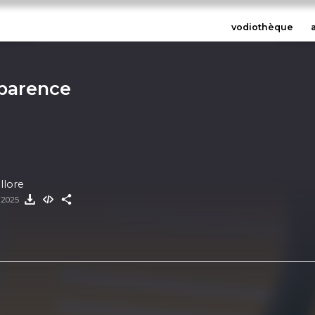
vodiothèque
sparence
llore
t 2025