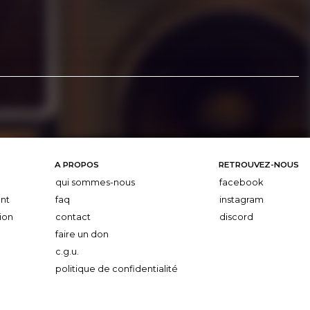
A PROPOS
RETROUVEZ-NOUS
qui sommes-nous
facebook
nt
faq
instagram
ion
contact
discord
faire un don
c.g.u.
politique de confidentialité