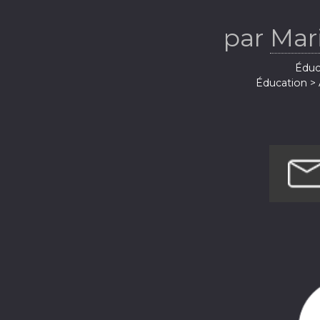
par
Mar
Éduca
Éducation > 
Santé et remis