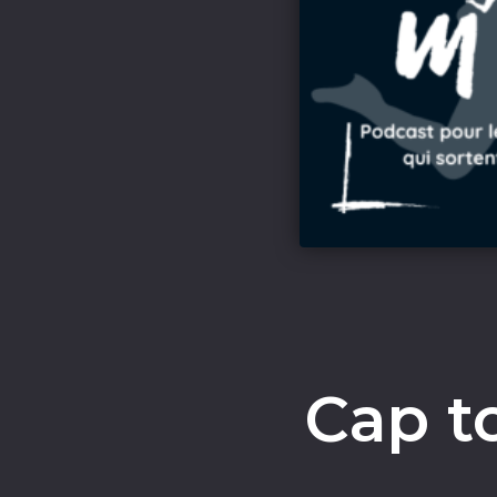
Cap t