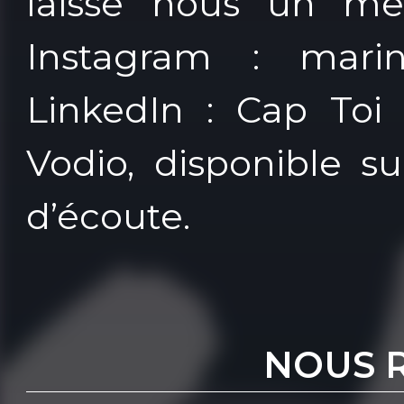
laisse nous un me
Instagram : marine
LinkedIn : Cap To
Vodio, disponible s
d’écoute.
NOUS 