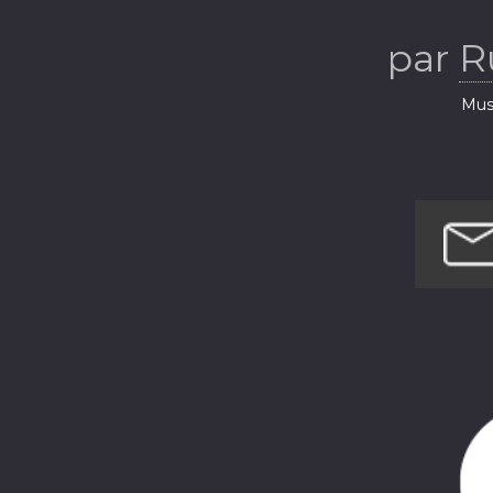
par
R
Musi