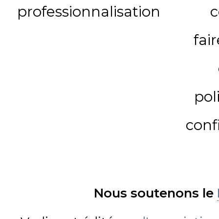
professionnalisation
c
fai
pol
conf