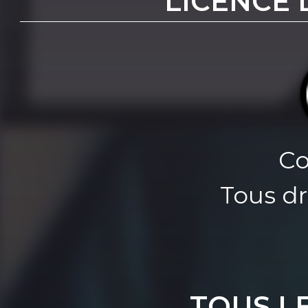
LICENCE 
Co
Tous dr
TOUS L