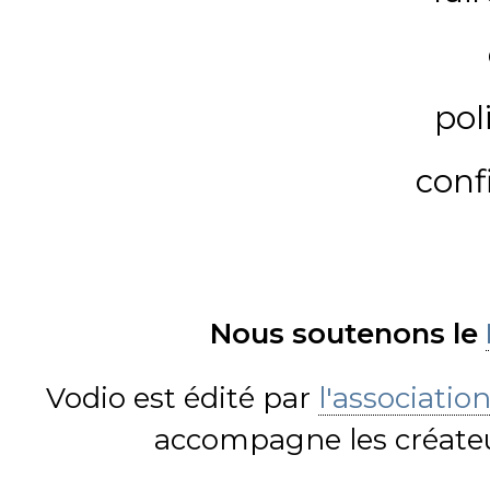
pol
conf