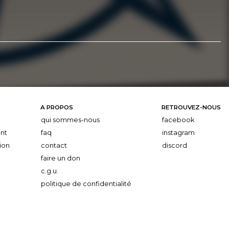
A PROPOS
RETROUVEZ-NOUS
qui sommes-nous
facebook
nt
faq
instagram
ion
contact
discord
faire un don
c.g.u.
politique de confidentialité