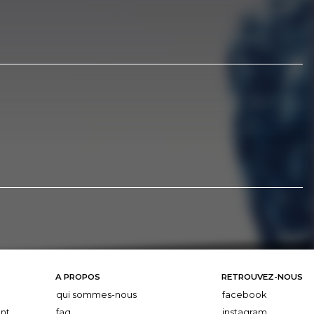
A PROPOS
RETROUVEZ-NOUS
qui sommes-nous
facebook
nt
faq
instagram