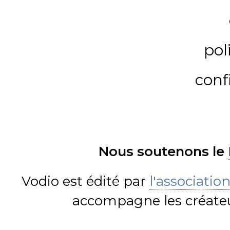
pol
conf