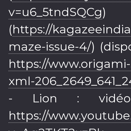
v=u6_5tndSQCg
) 
(
https://kagazeeindi
maze-issue-4/
) (dis
https://www.origami
xml-206_2649_641_2
- Lion : vidé
https://www.youtub