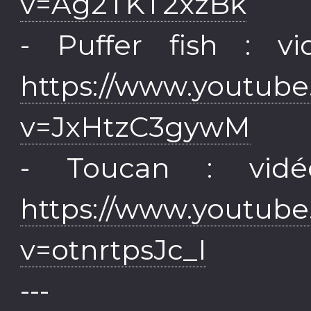
v=Ag2TKT2xzBk
- Puffer fish : 
https://www.youtub
v=JxHtzC3gywM
- Toucan : vid
https://www.youtub
v=otnrtpsJc_I
---