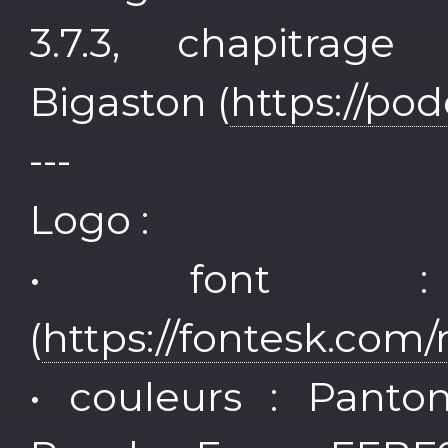
3.7.3, chapitrag
Bigaston (
https://po
---
Logo :
• font :
(
https://fontesk.com
• couleurs : Panto