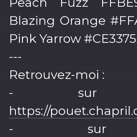
Peach Fuzz FFBE9
Blazing Orange #FF
Pink Yarrow #CE3375
---
Retrouvez-moi :
- sur M
https://pouet.chapr
- sur 