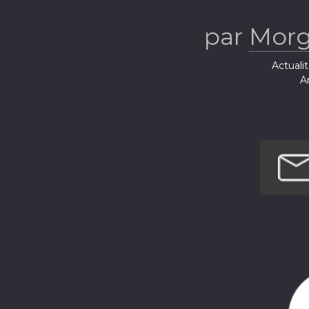
par
Morg
Actuali
Ar
Société e