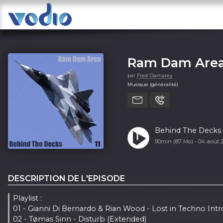
Ram Dam Area
par
Fred Damarey
Musique (généralité)
Behind The Decks
90min (87 Mo) -
04 août
DESCRIPTION DE L'EPISODE
Playlist :
01 - Gianni Di Bernardo & Rian Wood - Lost in Techno Intr
02 - Tømas Sinn - Disturb (Extended)