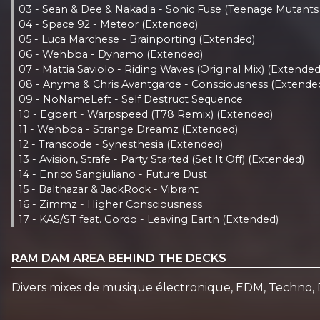
03 - Sean & Dee & Nakadia - Sonic Fuse (Teenage Mutants
04 - Space 92 - Meteor (Extended)
05 - Luca Marchese - Brainporting (Extended)
06 - Wehbba - Dynamo (Extended)
07 - Mattia Saviolo - Riding Waves (Original Mix) (Extended
08 - Anyma & Chris Avantgarde - Consciousness (Extende
09 - NoNameLeft - Self Destruct Sequence
10 - Egbert - Warpspeed (T78 Remix) (Extended)
11 - Wehbba - Strange Dreamz (Extended)
12 - Transcode - Synesthesia (Extended)
13 - Avision, Strafe - Party Started (Set It Off) (Extended)
14 - Enrico Sangiuliano - Future Dust
15 - Balthazar & JackRock - Vibrant
16 - Zimmz - Higher Consciousness
17 - KAS/ST feat. Gordo - Leaving Earth (Extended)
RAM DAM AREA BEHIND THE DECKS
Divers mixes de musique électronique, EDM, Techno, 