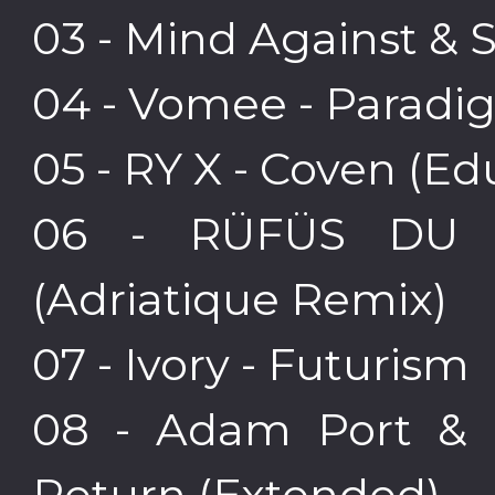
03 - Mind Against & S
04 - Vomee - Parad
05 - RY X - Coven (
06 - RÜFÜS DU 
(Adriatique Remix)
07 - Ivory - Futurism
08 - Adam Port & 
Return (Extended)