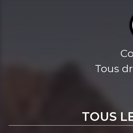
Co
Tous dr
TOUS L