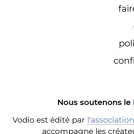
fai
pol
conf