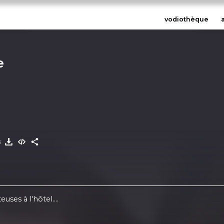
vodiothèque
e
5
es à l'hôtel....