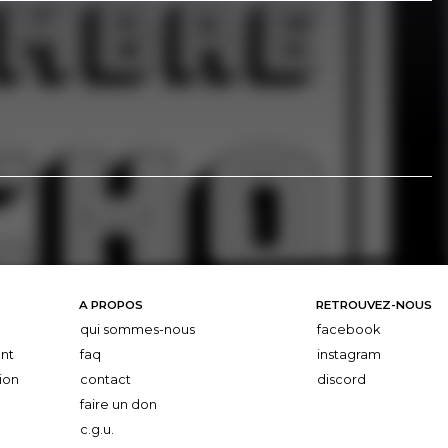
A PROPOS
RETROUVEZ-NOUS
qui sommes-nous
facebook
nt
faq
instagram
ion
contact
discord
faire un don
c.g.u.