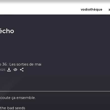
vodiothèque
écho
36 : Les sorties de mai
2025
 écoute ça ensemble.
 the bad seeds