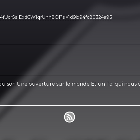
ist/4fUcrSsIExdCW1qrUnh8Ol?si=1d9b94fc80324a95
du son Une ouverture sur le monde Et un Toi qui nous 