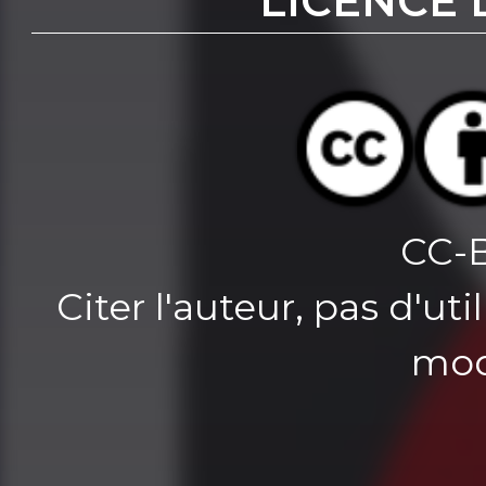
LICENCE 
CC-
Citer l'auteur, pas d'u
mod