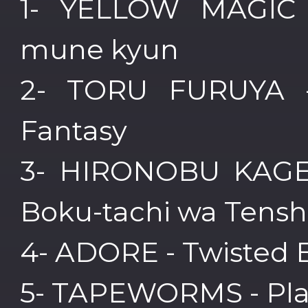
1- YELLOW MAGIC
mune kyun
2- TORU FURUYA - 
Fantasy
3- HIRONOBU KAGEY
Boku-tachi wa Tenshi
4- ADORE - Twisted 
5- TAPEWORMS - Pl