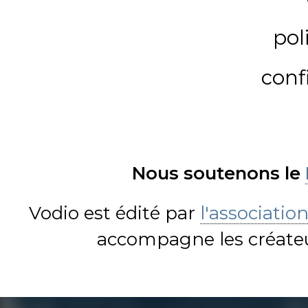
pol
conf