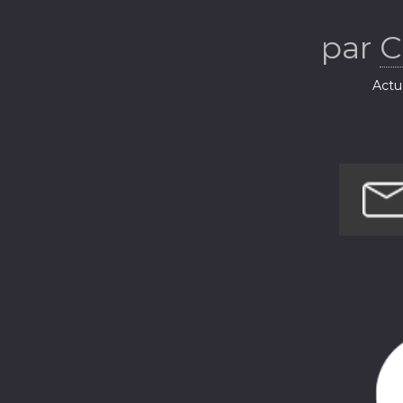
par
C
Actua