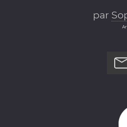
pou
par
So
Ar