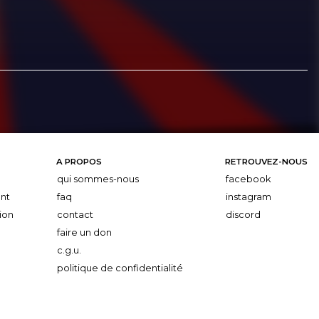
A PROPOS
RETROUVEZ-NOUS
qui sommes-nous
facebook
nt
faq
instagram
ion
contact
discord
faire un don
c.g.u.
politique de confidentialité