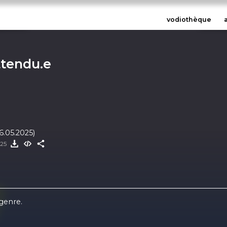
vodiothèque
ttendu.e
6.05.2025)
025
genre.