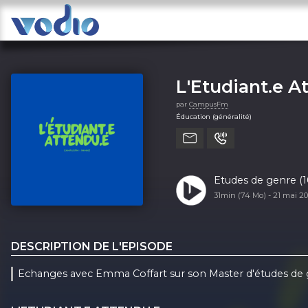
L'Etudiant.e A
par
CampusFm
Éducation (généralité)
Etudes de genre (1
31min (74 Mo) -
21 mai 2
DESCRIPTION DE L'EPISODE
Echanges avec Emma Coffart sur son Master d'études de 