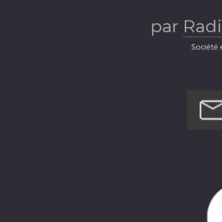
Ba
par
Radi
Société e