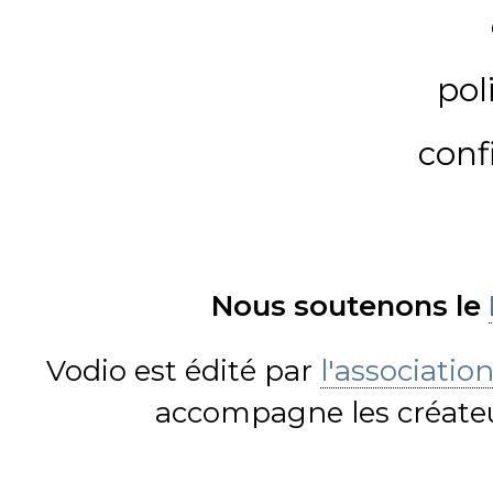
pol
conf