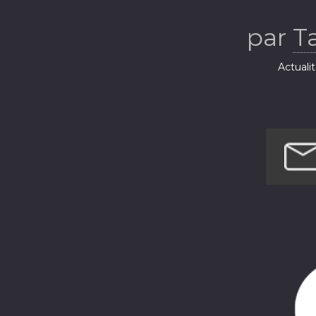
par
T
Actuali