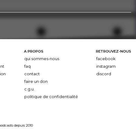
A PROPOS
RETROUVEZ-NOUS
qui sommes-nous
facebook
nt
faq
instagram
ion
contact
discord
faire un don
c.g.u.
politique de confidentialité
 podcasts depuis 2010