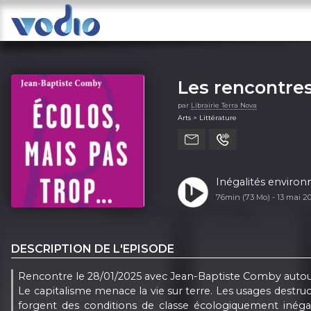
Les rencontres
par
Librairie Terra Nova
Arts > Littérature
Inégalités enviro
76min (73 Mo) -
13 mai 2
DESCRIPTION DE L'EPISODE
Rencontre le 28/01/2025 avec Jean-Baptiste Comby autour de 
Le capitalisme menace la vie sur terre. Les usages destructe
forgent des conditions de classe écologiquement inégal