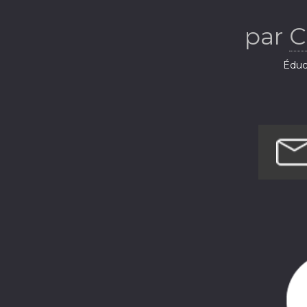
par
C
Éduca