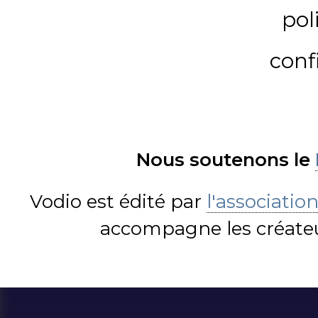
pol
conf