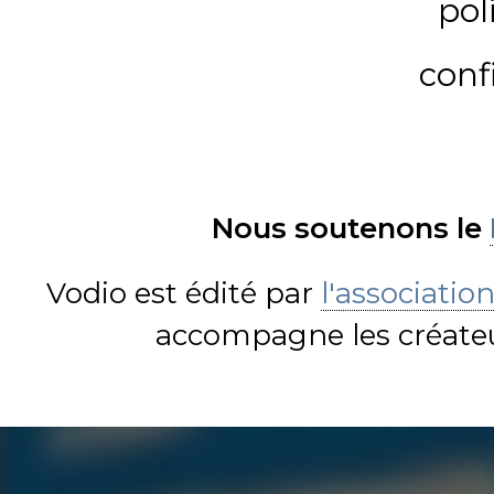
pol
conf