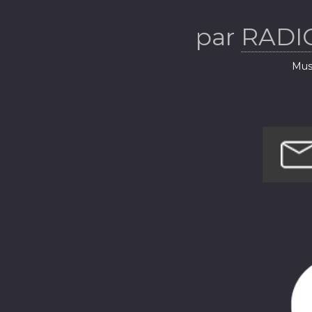
par
RADI
Musi