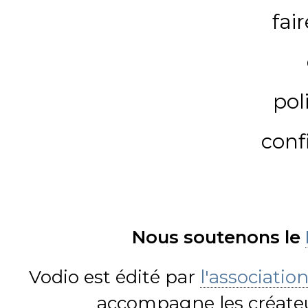
fai
pol
conf