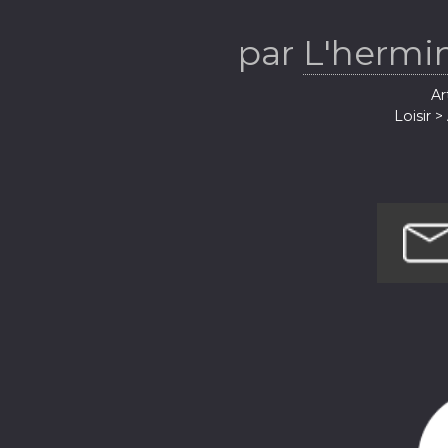
par
L'hermi
Ar
Loisir 
Loi
Société et