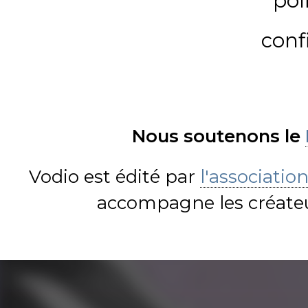
pol
conf