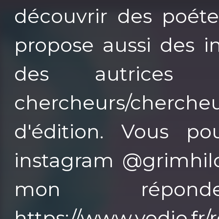
découvrir des poéte
propose aussi des i
des autrices c
chercheurs/cherc
d'édition. Vous p
instagram @grimhild
mon répon
https://www.vodio.fr