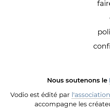
fai
pol
conf