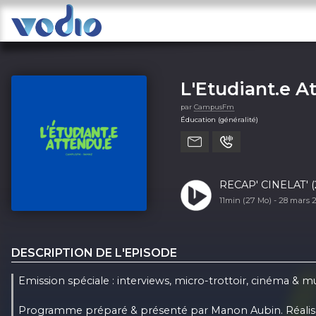
L'Etudiant.e A
par
CampusFm
Éducation (généralité)
RECAP' CINELAT' (
11min (27 Mo) -
28 mars 
DESCRIPTION DE L'EPISODE
Emission spéciale : interviews, micro-trottoir, cinéma & m
Programme préparé & présenté par Manon Aubin. Réalisa