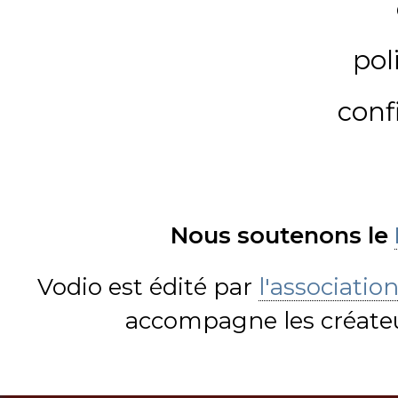
pol
conf