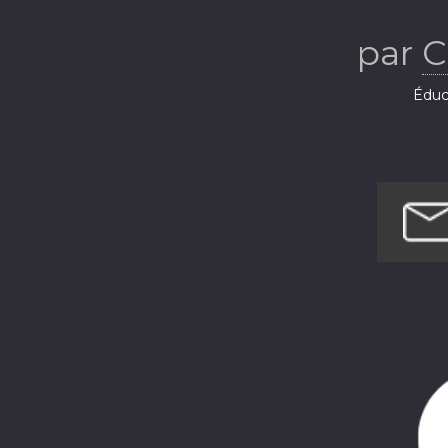
par
C
Éduca