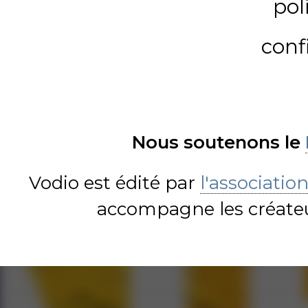
pol
conf