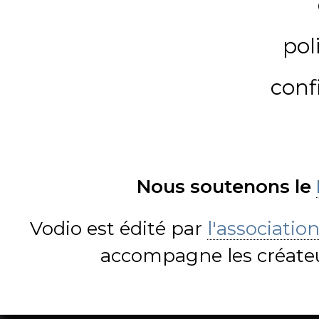
pol
conf