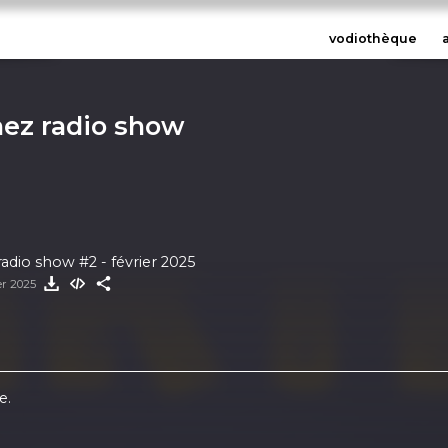
vodiothèque
ez radio show
dio show #2 - février 2025
er 2025
e.