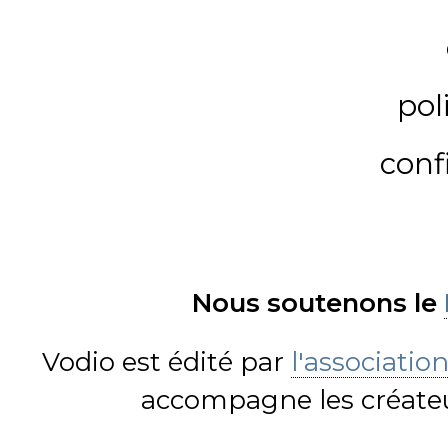
pol
conf