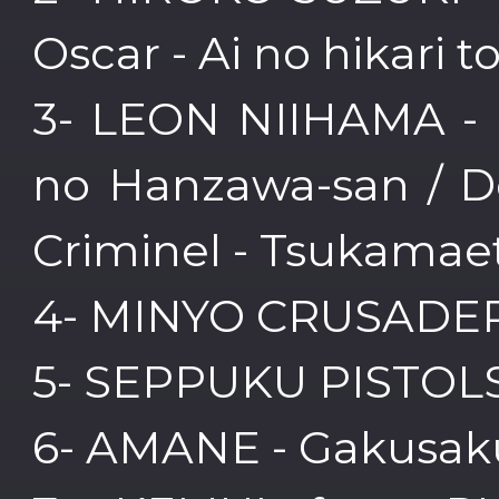
Oscar - Ai no hikari t
3- LEON NIIHAMA - 
no Hanzawa-san / De
Criminel - Tsukamaet
4- MINYO CRUSADERS
5- SEPPUKU PISTOLS
6- AMANE - Gakusaku