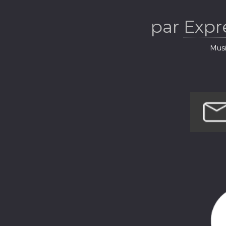
par
Expr
Musi