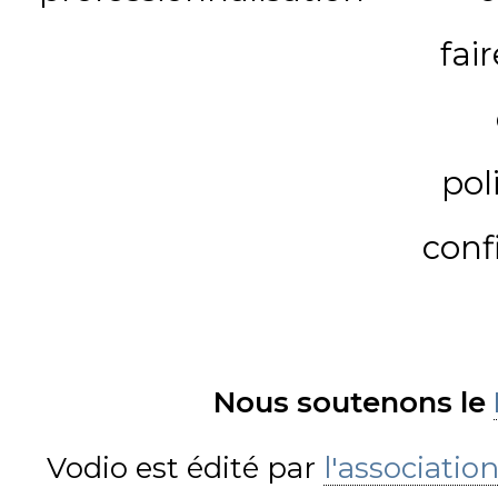
fai
pol
conf