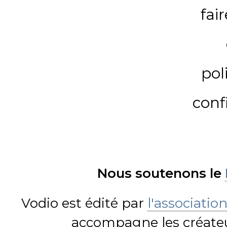
fai
pol
conf