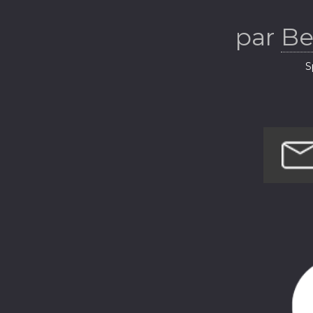
par
Be
S