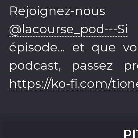
Rejoignez-nou
@lacourse_pod---Si
v
épisode... et que v
podcast, passez pr
https://ko-fi.com/tio
P