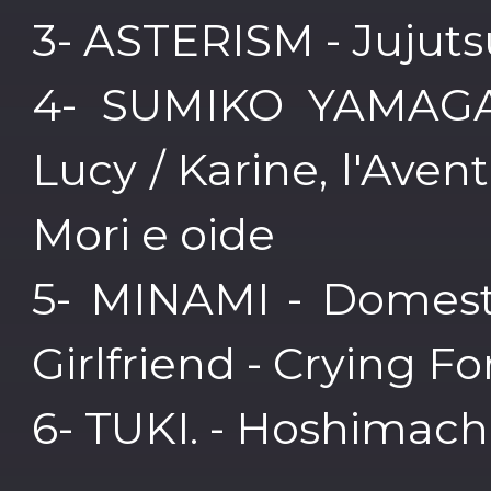
3- ASTERISM - Jujutsu
4- SUMIKO YAMAGAT
Lucy / Karine, l'Av
Mori e oide
5- MINAMI - Domest
Girlfriend - Crying Fo
6- TUKI. - Hoshimachi