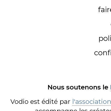
fai
pol
conf