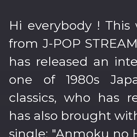
Hi everybody ! Thi
from J-POP STREAMIN
has released an in
one of 1980s Jap
classics, who has r
has also brought wit
single: "Anmoku no H