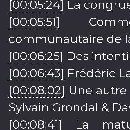
[00:05:24]
La congru
[00:05:51]
Comment
communautaire de la
[00:06:25]
Des intenti
[00:06:43]
Frédéric La
[00:08:02]
Une autre 
Sylvain Grondal & Da
[00:08:41]
La matur