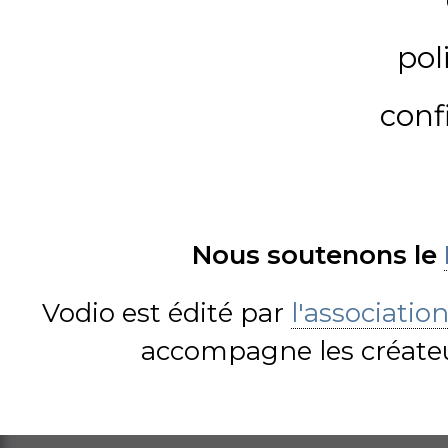
pol
conf