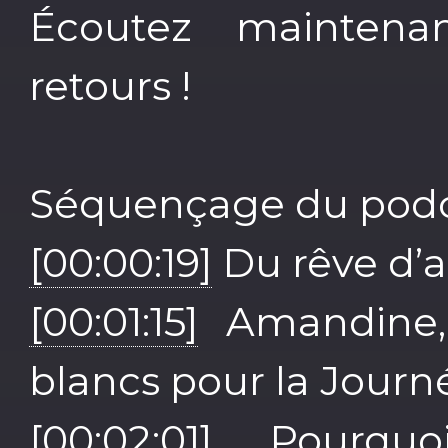
Écoutez maintenan
retours !
Séquençage du podc
[00:00:19]
Du rêve d’a
[00:01:15]
Amandine, 
blancs pour la Journ
[00:02:01]
Pourquoi