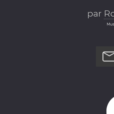
par
R
Musi