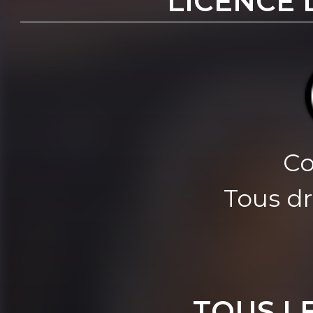
LICENCE 
Co
Tous dr
TOUS L