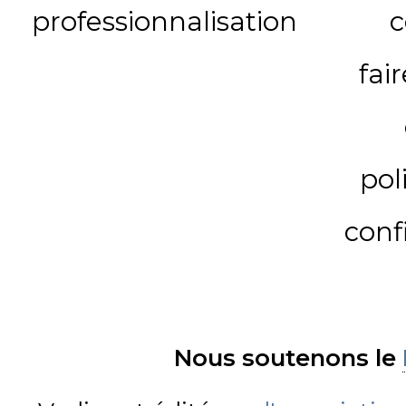
professionnalisation
c
fai
pol
conf